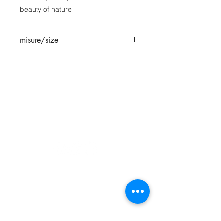
beauty of nature
misure/size
Diametro cerchio 2 cm, lunghezza
3,5 cm / diameter 2 cm , leight 3,5
cm
|
​MATERIALMENTE
Merceria San Salvador, San Marco
|
|
4850 - 30125
Venezia
+39 041 5286881
materialmentevenezia@gmail.com