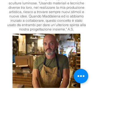
sculture luminose. "Usando materiali e tecniche
diverse tra loro, nel realizzare la mia produzione
artistica, riesco a trovare sempre nuovi stimoli e
nuove idee. Quando Maddalena ed io abbiamo
iniziato a collaborare, questo concetto è stato
usato da entrambi per dare un'ulteriore spinta alla
nostra progettazione insieme." A.S.​​
|
​MATERIALMENTE
Merceria San Salvador, San Marco
|
|
4850 - 30125
Venezia
+39 041 5286881
materialmentevenezia@gmail.com