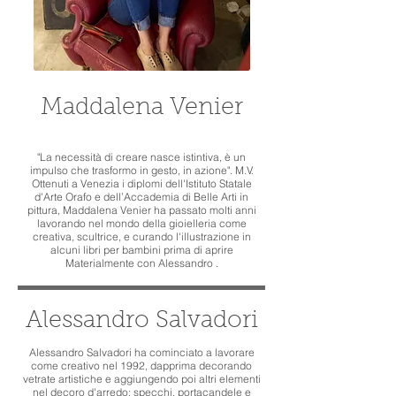
Maddalena Venier
"La necessità di creare nasce istintiva, è un
impulso che trasformo in gesto, in azione". M.V.
Ottenuti a Venezia i diplomi dell'Istituto Statale
d'Arte Orafo e dell’Accademia di Belle Arti in
pittura, Maddalena Venier ha passato molti anni
lavorando nel mondo della gioielleria come
creativa, scultrice, e curando l'illustrazione in
alcuni libri per bambini prima di aprire
Materialmente con Alessandro .
Alessandro Salvadori
Alessandro Salvadori ha cominciato a lavorare
come creativo nel 1992, dapprima decorando
vetrate artistiche e aggiungendo poi altri elementi
nel decoro d'arredo: specchi, portacandele e