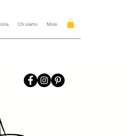
icina
Chi siamo
More