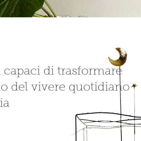
 capaci di trasformare
io del vivere quotidiano
ia