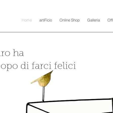
Home
artiFicio
Online Shop
Galleria
Off
ro ha
copo di farci felici